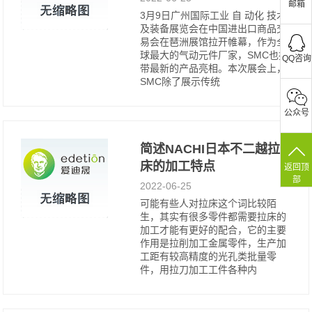
邮箱
3月9日广州国际工业 自 动化 技术
及装备展览会在中国进出口商品交
易会在琶洲展馆拉开帷幕，作为全
球最大的气动元件厂家，SMC也携
QQ咨询
带最新的产品亮相。本次展会上，
SMC除了展示传统
公众号
简述NACHI日本不二越拉
床的加工特点
返回顶
部
2022-06-25
可能有些人对拉床这个词比较陌
生，其实有很多零件都需要拉床的
加工才能有更好的配合，它的主要
作用是拉削加工金属零件，生产加
工距有较高精度的光孔类批量零
件，用拉刀加工工件各种内